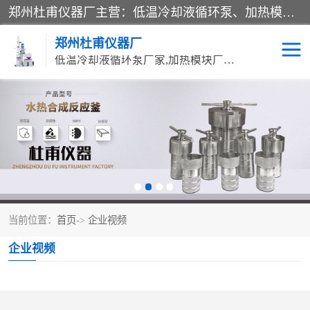
郑州杜甫仪器厂主营：低温冷却液循环泵、加热模块、水热合成反应釜、水油浴锅、旋转蒸发器、循环水真空泵等产品。郑州杜甫仪器厂在众多的教学仪器行业中依靠科技力量扬长避短、迅速发展，成为国家教委*生产教学仪器的厂家，产品具有国内良好水平，主导产品通过ISO9002质量认证。
郑州杜甫仪器厂
低温冷却液循环泵厂家,加热模块厂家,水热合成反应釜厂家,水油浴锅厂家,旋转蒸发器厂家
循环水真空泵厂家
水热合成反应釜厂家
低温冷却液循环泵厂家
加热模块厂家
水油浴锅厂家
气流烘干器
当前位置：
首页
->
企业视频
旋转蒸发器厂家
双层玻璃反应釜10L
企业视频
高低温一体机
不锈钢高压反应釜
高温循环油浴锅母
五抽头循环水真空泵