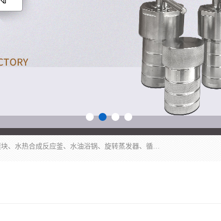
郑州杜甫仪器厂主营：低温冷却液循环泵、加热模块、水热合成反应釜、水油浴锅、旋转蒸发器、循环水真空泵等产品。郑州杜甫仪器厂在众多的教学仪器行业中依靠科技力量扬长避短、迅速发展，成为国家教委*生产教学仪器的厂家，产品具有国内良好水平，主导产品通过ISO9002质量认证。