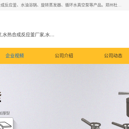
郑州杜甫仪器厂主营：低温冷却液循环泵、加热模块、水热合成反应釜、水油浴锅、旋转蒸发器、循环水真空泵等产品。郑州杜甫仪器厂在众多的教学仪器行业中依靠科技力量扬长避短、迅速发展，成为国家教委*生产教学仪器的厂家，产品具有国内良好水平，主导产品通过ISO9002质量认证。
低温冷却液循环泵厂家,加热模块厂家,水热合成反应釜厂家,水油浴锅厂家,旋转蒸发器厂家
企业视频
公司介绍
公司动态